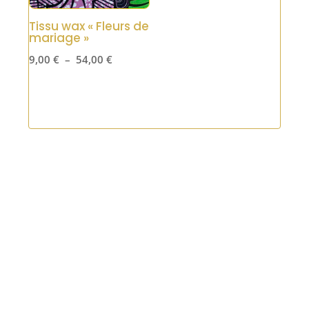
Tissu wax « Fleurs de
mariage »
Plage
9,00
€
–
54,00
€
de
prix :
9,00 €
à
54,00 €