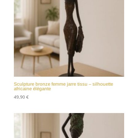
Sculpture bronze femme jarre tissu – silhouette
africaine élégante
49,90
€