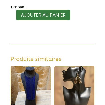
1 en stock
AJOUTER AU PANIER
quantité
de
Boucles
d'oreilles
Produits similaires