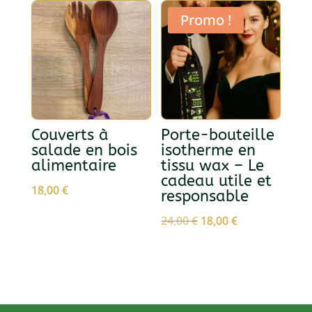
était :
est :
était :
est :
Promo !
44,90 €.
34,90 €.
18,00 €.
12,00 €.
Couverts à
Porte-bouteille
salade en bois
isotherme en
alimentaire
tissu wax – Le
cadeau utile et
18,00
€
responsable
Le
Le
24,00
€
18,00
€
prix
prix
initial
actuel
était :
est :
24,00 €.
18,00 €.