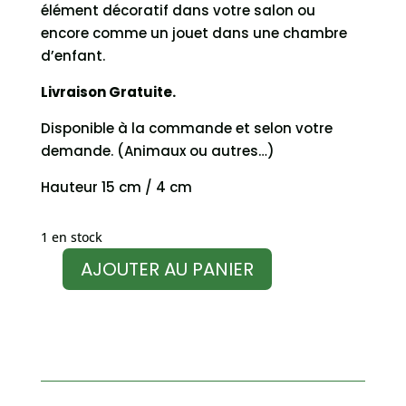
élément décoratif dans votre salon ou
encore comme un jouet dans une chambre
d’enfant.
Livraison Gratuite.
Disponible à la commande et selon votre
demande. (Animaux ou autres…)
Hauteur 15 cm / 4 cm
1 en stock
AJOUTER AU PANIER
quantité
de
Jouet
en
wax