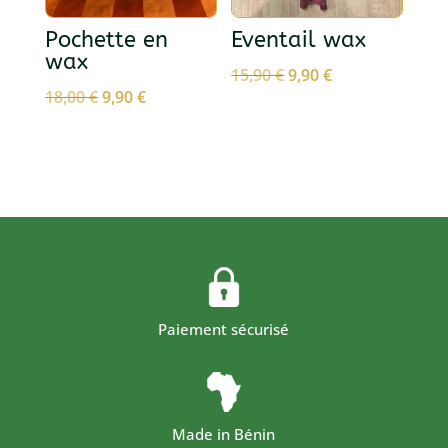
Pochette en
Eventail wax
wax
Le
Le
15,90
€
9,90
€
Le
Le
18,00
€
9,90
€
prix
prix
prix
prix
initial
actuel
initial
actuel
était :
est :
était :
est :
15,90 €.
9,90 €.
18,00 €.
9,90 €.
Paiement sécurisé
Made in Bénin