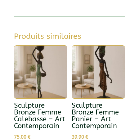
en
bronze
Produits similaires
Sculpture
Sculpture
Bronze Femme
Bronze Femme
Calebasse – Art
Panier – Art
Contemporain
Contemporain
75,00
€
39,90
€