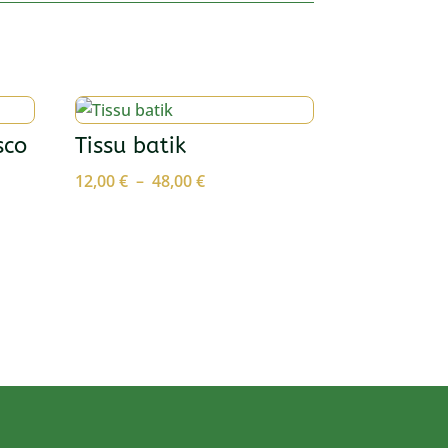
sco
Tissu batik
Plage
12,00
€
–
48,00
€
de
prix :
12,00 €
à
48,00 €