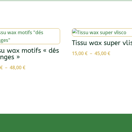
et
bleu
Tissu wax super vli
su wax motifs « dés
Plage
15,00
€
–
45,00
€
nges »
de
Plage
0
€
–
48,00
€
prix :
de
15,00 €
prix :
à
8,00 €
45,00 €
à
48,00 €