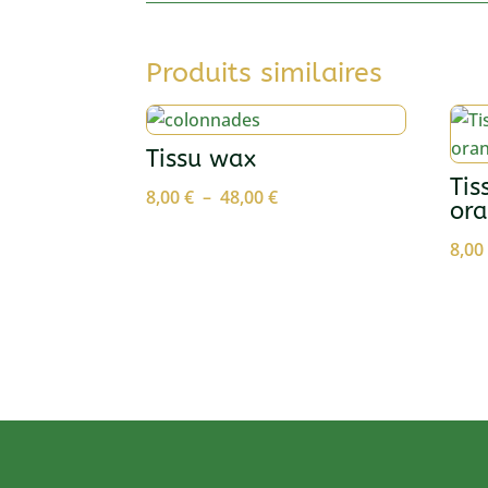
Produits similaires
Tissu wax
Tis
Plage
8,00
€
–
48,00
€
ora
de
8,0
prix :
8,00 €
à
48,00 €