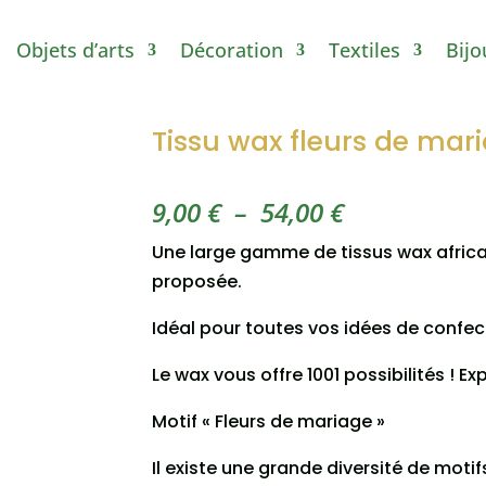
Objets d’arts
Décoration
Textiles
Bijo
Tissu wax fleurs de mari
Plage
9,00
€
–
54,00
€
de
Une large gamme de tissus wax africai
prix :
proposée.
9,00 €
à
Idéal pour toutes vos idées de confec
54,00 €
Le wax vous offre 1001 possibilités ! Ex
Motif « Fleurs de mariage »
Il existe une grande diversité de motif