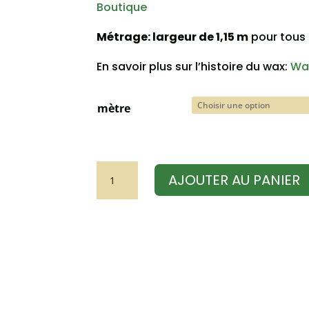
Boutique
Métrage:
largeur de 1,15 m
pour tous 
En savoir plus sur l’histoire du wax:
Wax
mètre
quantité
AJOUTER AU PANIER
de
Tissu
wax
fleurs
de
mariage
rose