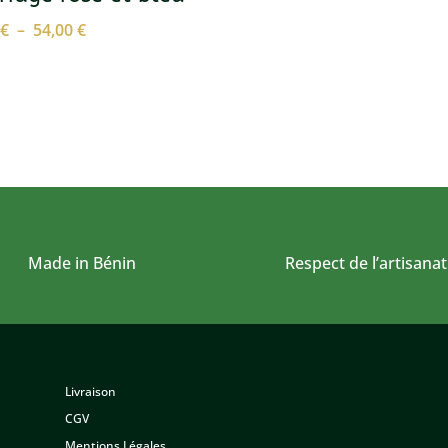
Plage
0
€
–
54,00
€
de
prix :
9,00 €
à
54,00 €
Made in Bénin
Respect de l’artisanat
Livraison
CGV
Mentions Légales