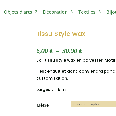
Objets d’arts
Décoration
Textiles
Bijo
Tissu Style wax
Plage
6,00
€
–
30,00
€
de
Joli tissu style wax en polyester. Motif
prix :
6,00 €
Il est enduit et donc conviendra parf
à
customisation.
30,00 €
Largeur: 1,15 m
Mètre