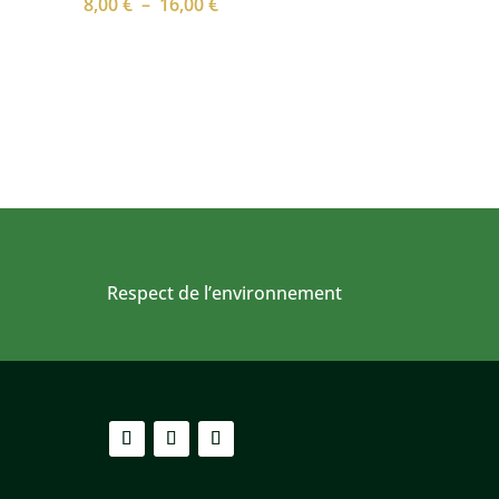
Plage
8,00
€
–
16,00
€
de
prix :
8,00 €
à
16,00 €
Respect de l’environnement