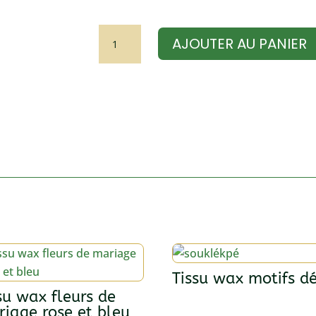
quantité
AJOUTER AU PANIER
de
Tissu
Style
wax
Tissu wax motifs d
su wax fleurs de
iage rose et bleu