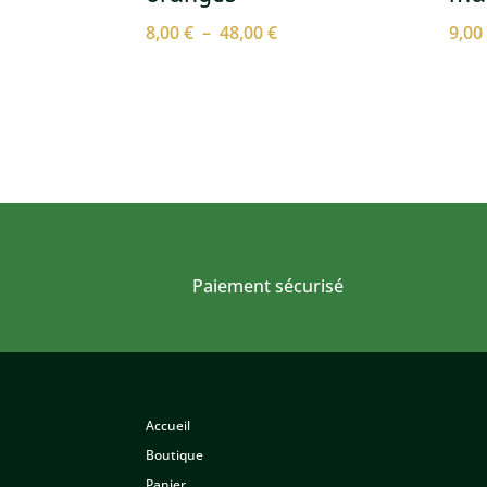
Plage
8,00
€
–
48,00
€
9,0
de
prix :
8,00 €
à
48,00 €
Paiement sécurisé
Accueil
Boutique
Panier