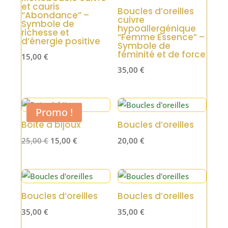
et cauris
Boucles d’oreilles
“Abondance” –
cuivre
Symbole de
hypoallergénique
richesse et
“Femme Essence” –
d’énergie positive
Symbole de
féminité et de force
15,00
€
35,00
€
Promo !
Boite à bijoux
Boucles d’oreilles
Le
Le
25,00
€
15,00
€
20,00
€
prix
prix
initial
actuel
était :
est :
25,00 €.
15,00 €.
Boucles d’oreilles
Boucles d’oreilles
35,00
€
35,00
€