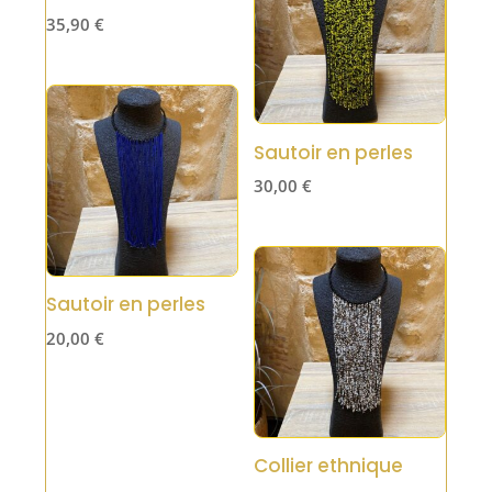
35,90
€
Sautoir en perles
30,00
€
Sautoir en perles
20,00
€
Collier ethnique