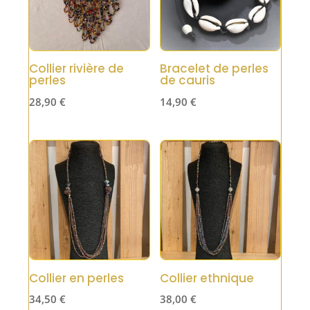
Collier rivière de
Bracelet de perles
perles
de cauris
28,90
€
14,90
€
Collier en perles
Collier ethnique
34,50
€
38,00
€