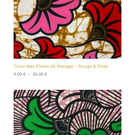
Tissu Wax Fleurs de Mariage – Rouge & Rose
Plage
9,00
€
–
36,00
€
de
prix :
9,00 €
à
36,00 €