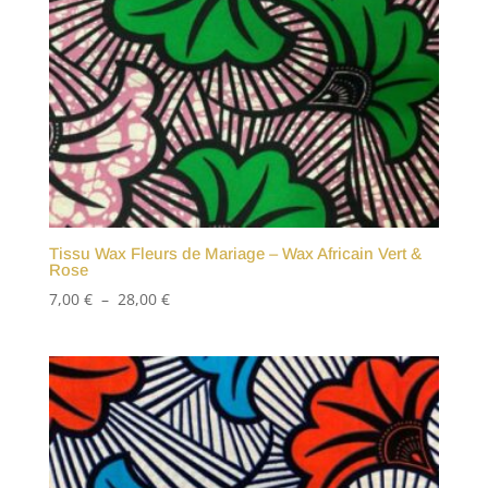
Tissu Wax Fleurs de Mariage – Wax Africain Vert &
Rose
Plage
7,00
€
–
28,00
€
de
prix :
7,00 €
à
28,00 €