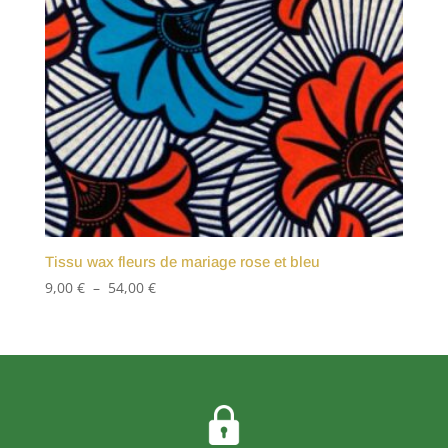
Tissu wax fleurs de mariage rose et bleu
Plage
9,00
€
–
54,00
€
de
prix :
9,00 €
à
54,00 €