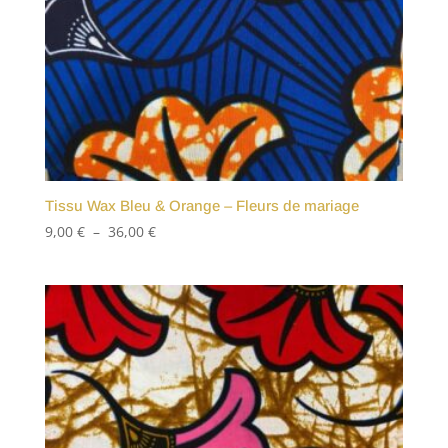
Tissu Wax Bleu & Orange – Fleurs de mariage
Plage
9,00
€
–
36,00
€
de
prix :
9,00 €
à
36,00 €