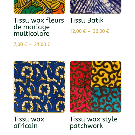
Tissu wax fleurs
Tissu Batik
de mariage
Plage
12,00
€
–
36,00
€
multicolore
de
Plage
7,00
€
–
21,00
€
prix :
de
12,00 €
prix :
à
7,00 €
36,00 €
à
21,00 €
Tissu wax
Tissu wax style
africain
patchwork