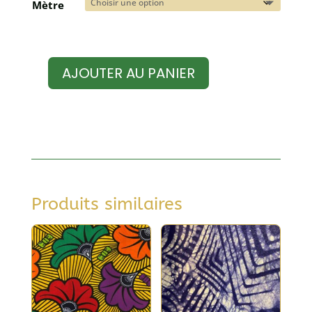
Mètre
AJOUTER AU PANIER
quantité
de
Tissu
wax
motif
"dés"
Produits similaires