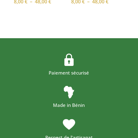
Plage
Plage
8,00
€
–
48,00
€
8,00
€
–
48,00
€
de
de
prix :
prix :
8,00 €
8,00 €
à
à
48,00 €
48,00 €
Paiement sécurisé
Made in Bénin
Respect de l’artisanat