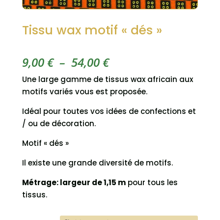
Tissu wax motif « dés »
Plage
9,00
€
–
54,00
€
de
Une large gamme de tissus wax africain aux
prix :
motifs variés vous est proposée.
9,00 €
à
Idéal pour toutes vos idées de confections et
54,00 €
/ ou de décoration.
Motif « dés »
Il existe une grande diversité de motifs.
Métrage:
largeur de 1,15 m
pour tous les
tissus.