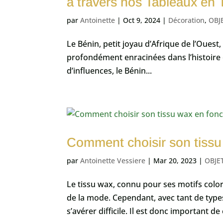
à travers nos Tableaux en T
par
Antoinette
|
Oct 9, 2024
|
Décoration
,
OBJ
Le Bénin, petit joyau d’Afrique de l’Ouest,
profondément enracinées dans l’histoire et
d’influences, le Bénin...
Comment choisir son tissu
par
Antoinette Vessiere
|
Mar 20, 2023
|
OBJE
Le tissu wax, connu pour ses motifs colo
de la mode. Cependant, avec tant de types
s’avérer difficile. Il est donc important de